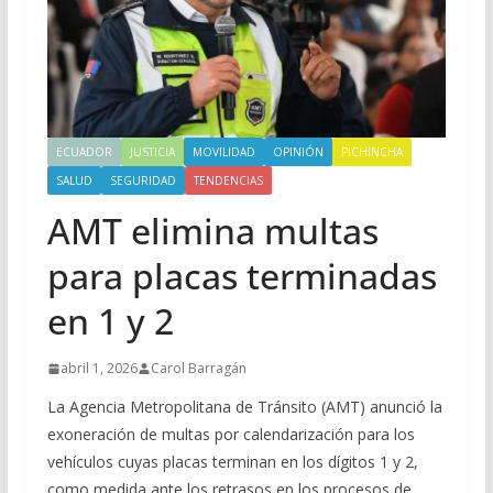
ECUADOR
JUSTICIA
MOVILIDAD
OPINIÓN
PICHINCHA
SALUD
SEGURIDAD
TENDENCIAS
AMT elimina multas
para placas terminadas
en 1 y 2
abril 1, 2026
Carol Barragán
La Agencia Metropolitana de Tránsito (AMT) anunció la
exoneración de multas por calendarización para los
vehículos cuyas placas terminan en los dígitos 1 y 2,
como medida ante los retrasos en los procesos de