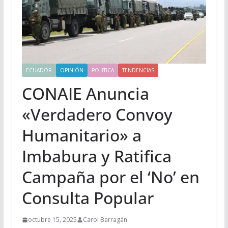
ECUADOR
OPINIÓN
POLITICA
TENDENCIAS
CONAIE Anuncia
«Verdadero Convoy
Humanitario» a
Imbabura y Ratifica
Campaña por el ‘No’ en
Consulta Popular
octubre 15, 2025
Carol Barragán