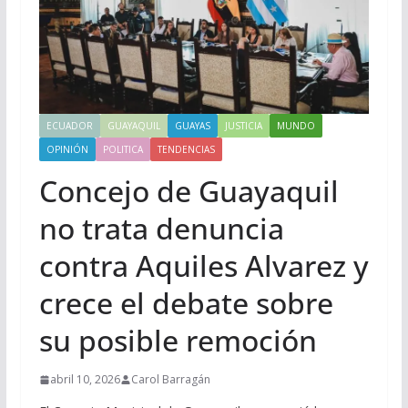
ECUADOR
GUAYAQUIL
GUAYAS
JUSTICIA
MUNDO
OPINIÓN
POLITICA
TENDENCIAS
Concejo de Guayaquil
no trata denuncia
contra Aquiles Alvarez y
crece el debate sobre
su posible remoción
abril 10, 2026
Carol Barragán