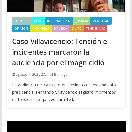
ECUADOR
EEUU
INTERNACIONAL
JUSTICIA
MOVILIDAD
OPINIÓN
PICHINCHA
POLITICA
QUITO
TENDENCIAS
Caso Villavicencio: Tensión e
incidentes marcaron la
audiencia por el magnicidio
agosto 7, 2026
Carol Barragán
La audiencia del caso por el asesinato del excandidato
presidencial Fernando Villavicencio registró momentos
de tensión este jueves durante la