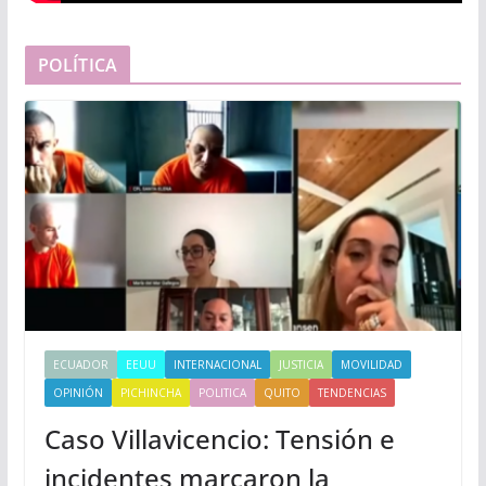
POLÍTICA
ECUADOR
EEUU
INTERNACIONAL
JUSTICIA
MOVILIDAD
OPINIÓN
PICHINCHA
POLITICA
QUITO
TENDENCIAS
Caso Villavicencio: Tensión e
incidentes marcaron la