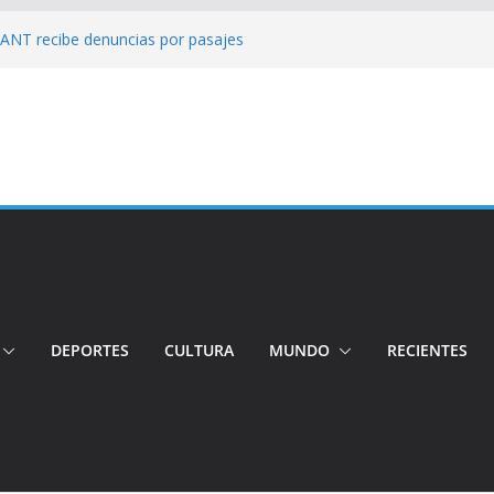
: ANT recibe denuncias por pasajes
!: Hospital de Calderón desmiente
ios
s!: Dos jóvenes quiteños desaparecen
: Ministro inspecciona centros médicos en
tos irregulares fueron detectados en el
, en Quito
DEPORTES
CULTURA
MUNDO
RECIENTES