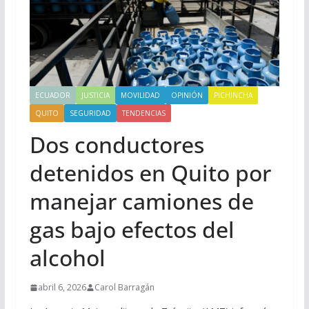
ECUADOR
JUSTICIA
MOVILIDAD
OPINIÓN
PICHINCHA
QUITO
SEGURIDAD
TENDENCIAS
Dos conductores
detenidos en Quito por
manejar camiones de
gas bajo efectos del
alcohol
abril 6, 2026
Carol Barragán