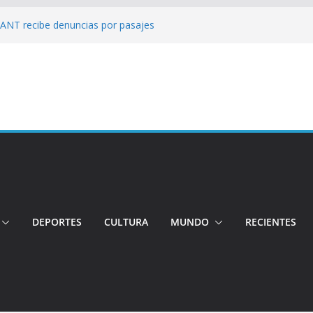
: ANT recibe denuncias por pasajes
!: Hospital de Calderón desmiente
ios
s!: Dos jóvenes quiteños desaparecen
: Ministro inspecciona centros médicos en
tos irregulares fueron detectados en el
, en Quito
DEPORTES
CULTURA
MUNDO
RECIENTES