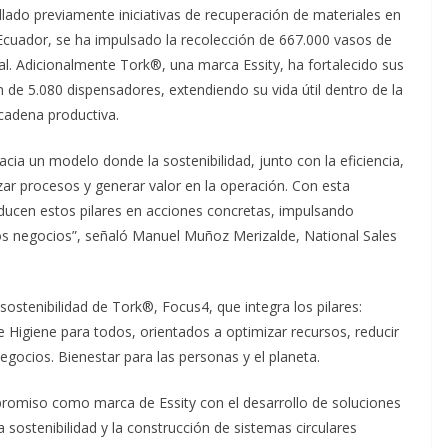
ado previamente iniciativas de recuperación de materiales en
 Ecuador, se ha impulsado la recolección de 667.000 vasos de
al. Adicionalmente Tork®, una marca Essity, ha fortalecido sus
 de 5.080 dispensadores, extendiendo su vida útil dentro de la
 cadena productiva.
acia un modelo donde la sostenibilidad, junto con la eficiencia,
izar procesos y generar valor en la operación. Con esta
aducen estos pilares en acciones concretas, impulsando
los negocios”, señaló Manuel Muñoz Merizalde, National Sales
 sostenibilidad de Tork®, Focus4, que integra los pilares:
Higiene para todos, orientados a optimizar recursos, reducir
negocios. Bienestar para las personas y el planeta.
romiso como marca de Essity con el desarrollo de soluciones
a sostenibilidad y la construcción de sistemas circulares