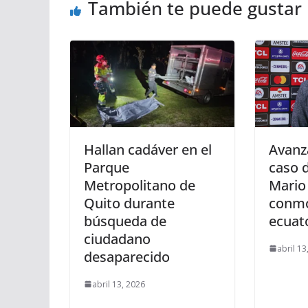
También te puede gustar
Hallan cadáver en el
Avanza
Parque
caso d
Metropolitano de
Mario 
Quito durante
conmo
búsqueda de
ecuat
ciudadano
abril 13
desaparecido
abril 13, 2026