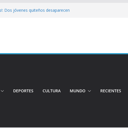
s!: Dos jóvenes quiteños desaparecen
Cuatro aprehendidos tras intento de
 Así operarán el Trolebús y la Ecovía
color!: Pichincha presenta la quinta edición
onal del Globo
!: Hospital de Calderón desmiente
ios
DEPORTES
CULTURA
MUNDO
RECIENTES