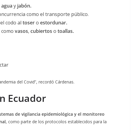
n
agua
y
jabón.
oncurrencia como el transporte público.
del codo al
toser
o
estordunar.
es como
vasos
,
cubiertos
o
toallas.
ctar
pandemia del Covid”, recordó Cárdenas.
n Ecuador
istemas de vigilancia epidemiológica y el monitoreo
nal
, como parte de los protocolos establecidos para la