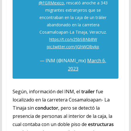
@FGRMexico
, rescató anoche a 343
migrantes extranjeros que se
encontraban en la caja de un tráiler
abandonado en la carretera
Cosamaloapan-La Tinaja, Veracruz.
https://t.co/v25bSBNb8W
pic.twitter.com/JGhWOlbvkp
— INM (@INAMI_mx)
March 6,
2023
Según, información del INM, el
trailer
fue
localizado en la carretera Cosamaloapan- La
Tinaja sin
conductor
, pero se detectó la
presencia de personas al interior de la caja, la
cual contaba con un doble piso de
estructuras