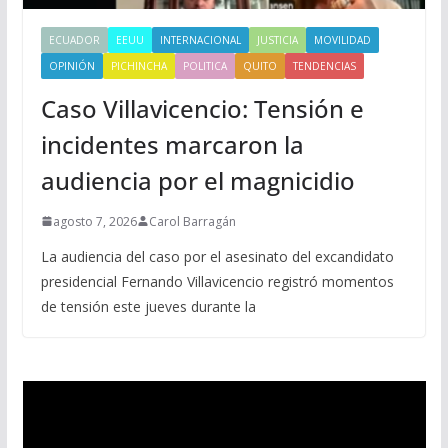
ECUADOR
EEUU
INTERNACIONAL
JUSTICIA
MOVILIDAD
OPINIÓN
PICHINCHA
POLITICA
QUITO
TENDENCIAS
Caso Villavicencio: Tensión e
incidentes marcaron la
audiencia por el magnicidio
agosto 7, 2026
Carol Barragán
La audiencia del caso por el asesinato del excandidato
presidencial Fernando Villavicencio registró momentos
de tensión este jueves durante la