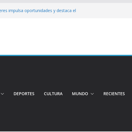
jeres impulsa oportunidades y destaca el
a Ubidia
Tensión e incidentes marcaron la
nicidio
 su candidatura para buscar la
ngo: Rehabilitación complica la movilidad
ó su candidatura a la Alcaldía de Quito
 organizaciones
DEPORTES
CULTURA
MUNDO
RECIENTES