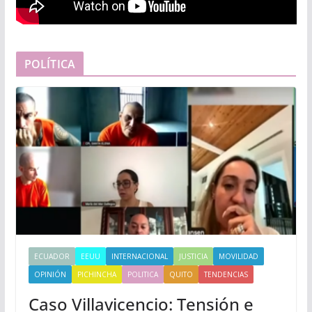
POLÍTICA
ECUADOR
EEUU
INTERNACIONAL
JUSTICIA
MOVILIDAD
OPINIÓN
PICHINCHA
POLITICA
QUITO
TENDENCIAS
Caso Villavicencio: Tensión e