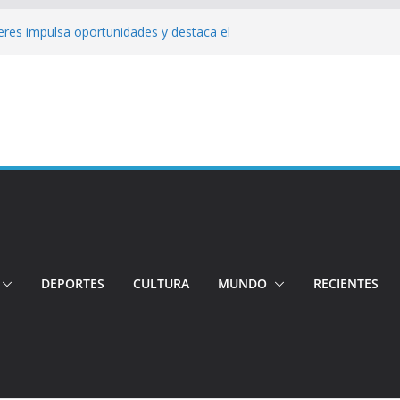
jeres impulsa oportunidades y destaca el
a Ubidia
Tensión e incidentes marcaron la
nicidio
 su candidatura para buscar la
ngo: Rehabilitación complica la movilidad
ó su candidatura a la Alcaldía de Quito
 organizaciones
DEPORTES
CULTURA
MUNDO
RECIENTES