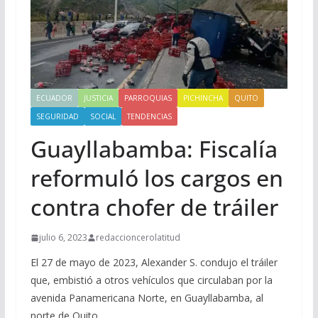
ECUADOR
JUSTICIA
PARROQUIAS
PICHINCHA
QUITO
SEGURIDAD
SOCIAL
TENDENCIAS
Guayllabamba: Fiscalía
reformuló los cargos en
contra chofer de tráiler
julio 6, 2023
redaccioncerolatitud
El 27 de mayo de 2023, Alexander S. condujo el tráiler
que, embistió a otros vehículos que circulaban por la
avenida Panamericana Norte, en Guayllabamba, al
norte de Quito.