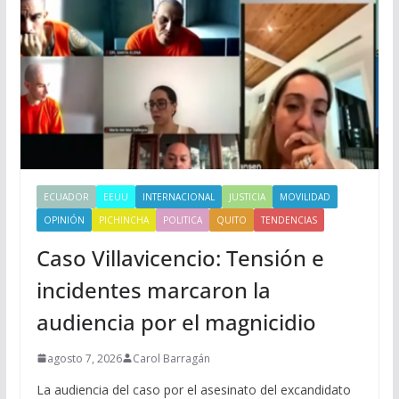
ECUADOR
EEUU
INTERNACIONAL
JUSTICIA
MOVILIDAD
OPINIÓN
PICHINCHA
POLITICA
QUITO
TENDENCIAS
Caso Villavicencio: Tensión e
incidentes marcaron la
audiencia por el magnicidio
agosto 7, 2026
Carol Barragán
La audiencia del caso por el asesinato del excandidato