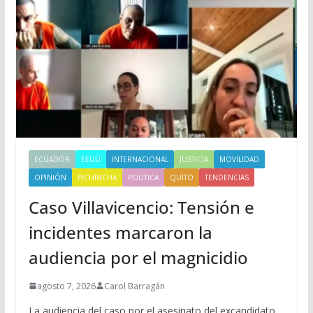
ECUADOR
EEUU
INTERNACIONAL
JUSTICIA
MOVILIDAD
OPINIÓN
PICHINCHA
POLITICA
QUITO
TENDENCIAS
Caso Villavicencio: Tensión e
incidentes marcaron la
audiencia por el magnicidio
agosto 7, 2026
Carol Barragán
La audiencia del caso por el asesinato del excandidato