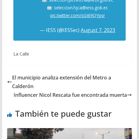
: seleccion.hjca@iess.gob.ec
pic.twitter.com/sGI69QYpsr
— IESS (@IESSec)
August 7, 2023
La Calle
El municipio analiza extensión del Metro a
Calderón
Influencer Nicol Rescata fue encontrada muerta
También te puede gustar