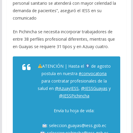
personal sanitario se atenderá con mayor celeridad la
demanda de pacientes”, aseguró el IESS en su
comunicado
En Pichincha se necesita incorporar trabajadores de
entre 38 perfiles profesional diferentes, mientras que
en Guayas se requiere 31 tipos y en Azuay cuatro.
ATENCIÓN | Hasta el
de agosto
postula en nuestra
#convocatoria
para contratar profesionales de la
salud en
@AzuayIESS
,
@IESSGuayas
y
@IESSPichincha
Envía tu hoja de vida:
: seleccion.guayas@iess.gob.ec
: seleccion.pichincha@iess.gob.ec