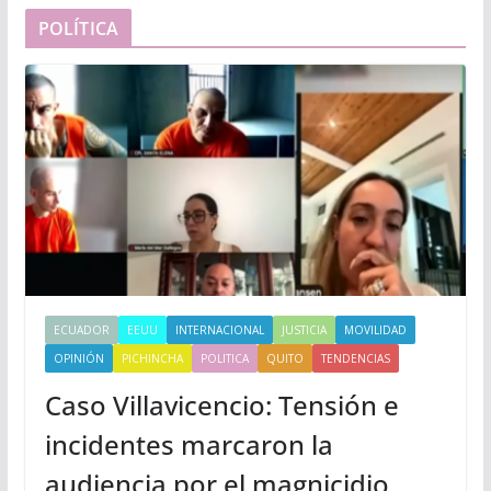
POLÍTICA
ECUADOR
EEUU
INTERNACIONAL
JUSTICIA
MOVILIDAD
OPINIÓN
PICHINCHA
POLITICA
QUITO
TENDENCIAS
Caso Villavicencio: Tensión e
incidentes marcaron la
audiencia por el magnicidio