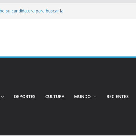
be su candidatura para buscar la
o
Conductor por aplicación logró escapar de
lle: Investigan crimen de un hombre en el
o
ncia: Policía recuperó vehículos y
to centro de objetos robados
 Tensión e incidentes marcaron la
agnicidio
DEPORTES
CULTURA
MUNDO
RECIENTES