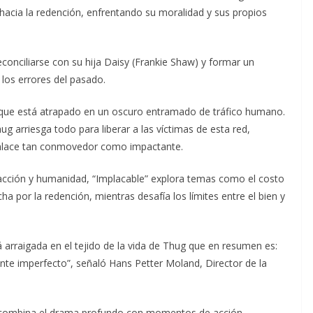
acia la redención, enfrentando su moralidad y sus propios
conciliarse con su hija Daisy (Frankie Shaw) y formar un
 los errores del pasado.
que está atrapado en un oscuro entramado de tráfico humano.
g arriesga todo para liberar a las víctimas de esta red,
enlace tan conmovedor como impactante.
 acción y humanidad, “Implacable” explora temas como el costo
cha por la redención, mientras desafía los límites entre el bien y
 arraigada en el tejido de la vida de Thug que en resumen es:
e imperfecto”, señaló Hans Petter Moland, Director de la
 combina el drama profundo con momentos de acción