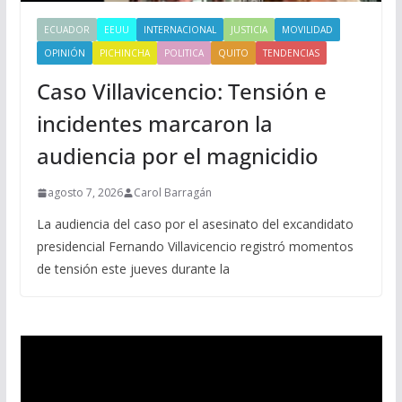
ECUADOR
EEUU
INTERNACIONAL
JUSTICIA
MOVILIDAD
OPINIÓN
PICHINCHA
POLITICA
QUITO
TENDENCIAS
Caso Villavicencio: Tensión e
incidentes marcaron la
audiencia por el magnicidio
agosto 7, 2026
Carol Barragán
La audiencia del caso por el asesinato del excandidato
presidencial Fernando Villavicencio registró momentos
de tensión este jueves durante la