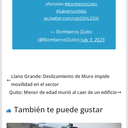
afectadas.
#BomberosQuito
#SalvamosVidas
pic.twitter.com/ogeZEHLZDN
— Bomberos Quito
(@BomberosQuito)
July 3, 2023
Llano Grande: Deslizamiento de Muro impide
movilidad en el sector
Quito: Menor de edad murió al caer de un edificio
También te puede gustar