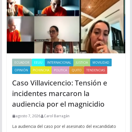
ECUADOR
EEUU
INTERNACIONAL
JUSTICIA
MOVILIDAD
OPINIÓN
PICHINCHA
POLITICA
QUITO
TENDENCIAS
Caso Villavicencio: Tensión e
incidentes marcaron la
audiencia por el magnicidio
agosto 7, 2026
Carol Barragán
La audiencia del caso por el asesinato del excandidato