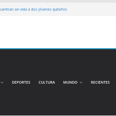
cuentran sin vida a dos jóvenes quiteños
erto López
jeres impulsa oportunidades y destaca el
a Ubidia
tos irregulares fueron incinerados para
 hogares ecuatorianos
iento: Quito reúne a líderes y
adulto mayor murió atropellado en el sur
DEPORTES
CULTURA
MUNDO
RECIENTES