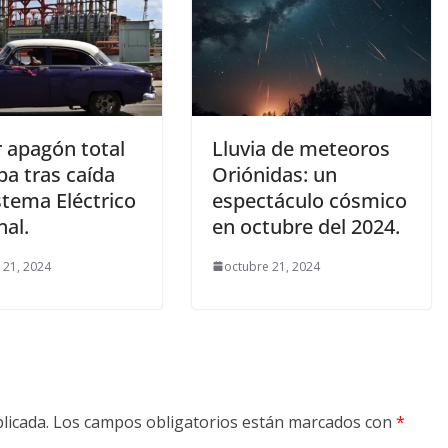
r apagón total
Lluvia de meteoros
ba tras caída
Oriónidas: un
stema Eléctrico
espectáculo cósmico
nal.
en octubre del 2024.
 21, 2024
octubre 21, 2024
licada.
Los campos obligatorios están marcados con
*