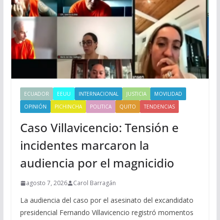
ECUADOR
EEUU
INTERNACIONAL
JUSTICIA
MOVILIDAD
OPINIÓN
PICHINCHA
POLITICA
QUITO
TENDENCIAS
Caso Villavicencio: Tensión e
incidentes marcaron la
audiencia por el magnicidio
agosto 7, 2026
Carol Barragán
La audiencia del caso por el asesinato del excandidato
presidencial Fernando Villavicencio registró momentos