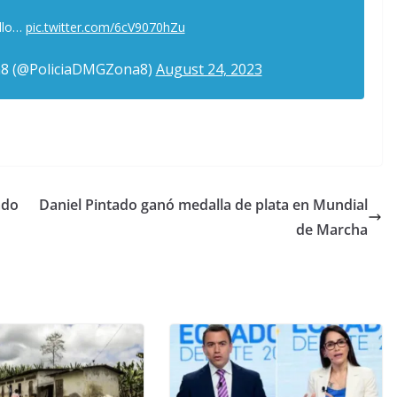
llo…
pic.twitter.com/6cV9070hZu
8 (@PoliciaDMGZona8)
August 24, 2023
ado
Daniel Pintado ganó medalla de plata en Mundial
de Marcha