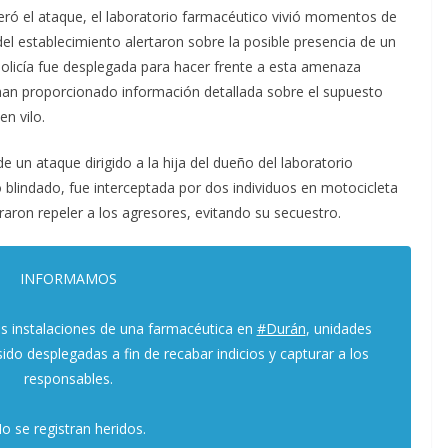
ró el ataque, el laboratorio farmacéutico vivió momentos de
el establecimiento alertaron sobre la posible presencia de un
Policía fue desplegada para hacer frente a esta amenaza
han proporcionado información detallada sobre el supuesto
n vilo.
 un ataque dirigido a la hija del dueño del laboratorio
o blindado, fue interceptada por dos individuos en motocicleta
raron repeler a los agresores, evitando su secuestro.
INFORMAMOS
as instalaciones de una farmacéutica en
#Durán
, unidades
sido desplegadas a fin de recabar indicios y capturar a los
responsables.
o se registran heridos.