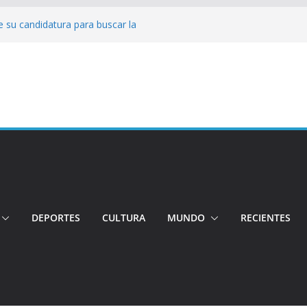
 su candidatura para buscar la
nductor por aplicación logró escapar de
e: Investigan crimen de un hombre en el
ia: Policía recuperó vehículos y
o centro de objetos robados
Tensión e incidentes marcaron la
nicidio
DEPORTES
CULTURA
MUNDO
RECIENTES