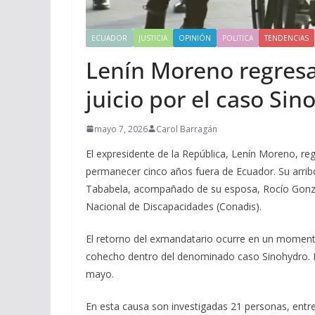
ECUADOR
JUSTICIA
OPINIÓN
POLITICA
TENDENCIAS
Lenín Moreno regresa
juicio por el caso Si
mayo 7, 2026
Carol Barragán
El expresidente de la República, Lenín Moreno, re
permanecer cinco años fuera de Ecuador. Su arribo
Tababela, acompañado de su esposa, Rocío Gonzále
Nacional de Discapacidades (Conadis).
El retorno del exmandatario ocurre en un momento
cohecho dentro del denominado caso Sinohydro. L
mayo.
En esta causa son investigadas 21 personas, entre 