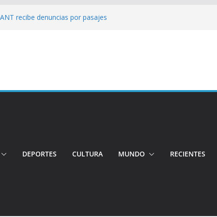
: ANT recibe denuncias por pasajes
!: Hospital de Calderón desmiente
ios
s!: Dos jóvenes quiteños desaparecen
: Ministro inspecciona centros médicos en
tos irregulares fueron detectados en el
, en Quito
DEPORTES
CULTURA
MUNDO
RECIENTES