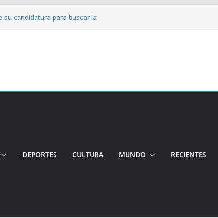
 su candidatura para buscar la
nductor por aplicación logró escapar de
e: Investigan crimen de un hombre en el
ia: Policía recuperó vehículos y
o centro de objetos robados
Tensión e incidentes marcaron la
nicidio
DEPORTES
CULTURA
MUNDO
RECIENTES