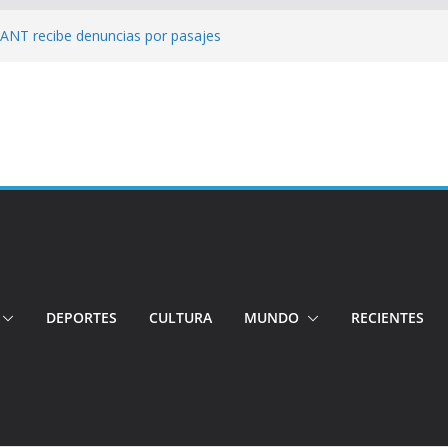
: ANT recibe denuncias por pasajes
!: Hospital de Calderón desmiente
ios
s!: Dos jóvenes quiteños desaparecen
: Ministro inspecciona centros médicos en
tos irregulares fueron detectados en el
, en Quito
DEPORTES
CULTURA
MUNDO
RECIENTES