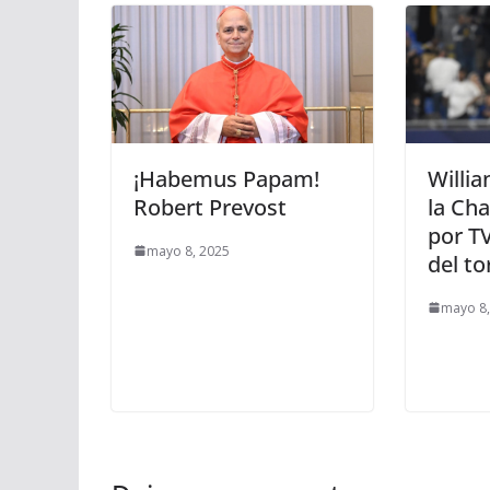
¡Habemus Papam!
Willia
Robert Prevost
la Ch
por TV
mayo 8, 2025
del to
mayo 8,