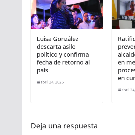
Luisa González
Ratifi
descarta asilo
preven
político y confirma
alcal
fecha de retorno al
en me
país
proces
en cu
abril 24, 2026
abril 24
Deja una respuesta