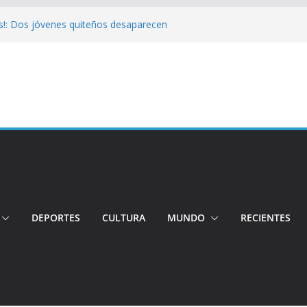
s!: Dos jóvenes quiteños desaparecen
Cuatro aprehendidos tras intento de
 Así operarán el Trolebús y la Ecovía
color!: Pichincha presenta la quinta edición
onal del Globo
!: Hospital de Calderón desmiente
ios
DEPORTES
CULTURA
MUNDO
RECIENTES