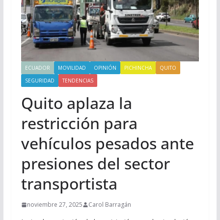
ECUADOR
MOVILIDAD
OPINIÓN
PICHINCHA
QUITO
SEGURIDAD
TENDENCIAS
Quito aplaza la
restricción para
vehículos pesados ante
presiones del sector
transportista
noviembre 27, 2025
Carol Barragán