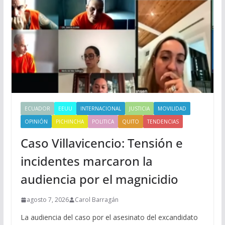
ECUADOR
EEUU
INTERNACIONAL
JUSTICIA
MOVILIDAD
OPINIÓN
PICHINCHA
POLITICA
QUITO
TENDENCIAS
Caso Villavicencio: Tensión e
incidentes marcaron la
audiencia por el magnicidio
agosto 7, 2026
Carol Barragán
La audiencia del caso por el asesinato del excandidato