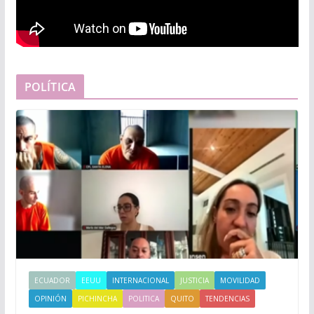
POLÍTICA
ECUADOR
EEUU
INTERNACIONAL
JUSTICIA
MOVILIDAD
OPINIÓN
PICHINCHA
POLITICA
QUITO
TENDENCIAS