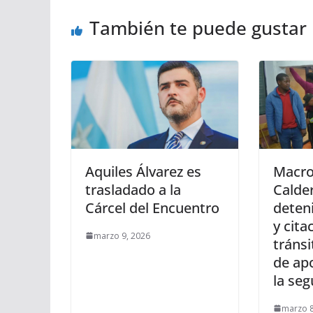
También te puede gustar
Aquiles Álvarez es
Macro
trasladado a la
Calde
Cárcel del Encuentro
deten
y cita
marzo 9, 2026
tránsi
de ap
la seg
marzo 8