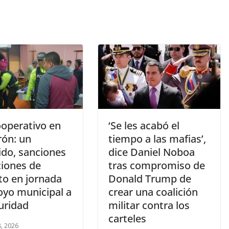
operativo en
‘Se les acabó el
rón: un
tiempo a las mafias’,
ido, sanciones
dice Daniel Noboa
ciones de
tras compromiso de
to en jornada
Donald Trump de
oyo municipal a
crear una coalición
uridad
militar contra los
carteles
, 2026