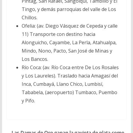
Píntag, San Rafael, Sangolquí, Tambillo y El
Tingo, y demás parroquias del valle de Los
Chillos.
Ofelia: (av. Diego Vásquez de Cepeda y calle
11) Transporte con destino hacia
Alonguicho, Cayambe, La Perla, Atahualpa,
Mindo, Nono, Pacto, San José de Minas y
Los Bancos.
Río Coca: (av. Río Coca entre De Los Rosales
y Los Laureles). Traslado hacia Amagasí del
Inca, Cumbayá, Llano Chico, Lumbisí,
Tababela, (aeropuerto) Tumbaco, Puembo
y Pifo.
Las Damas de Oro ganan la gaviota de plata como