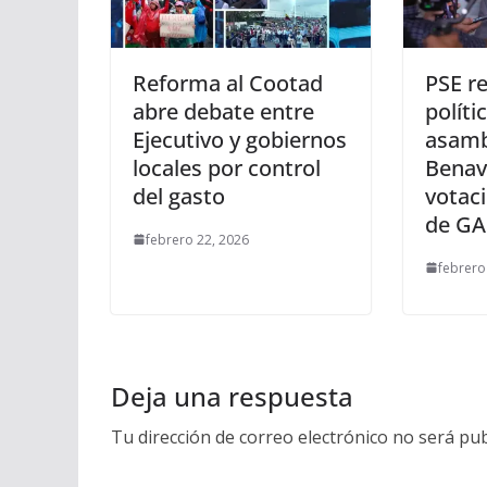
Reforma al Cootad
PSE re
abre debate entre
políti
Ejecutivo y gobiernos
asambl
locales por control
Benav
del gasto
votac
de G
febrero 22, 2026
febrero
Deja una respuesta
Tu dirección de correo electrónico no será pub