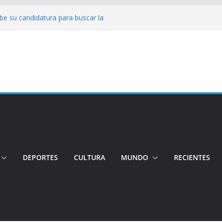
be su candidatura para buscar la
o
Conductor por aplicación logró escapar de
lle: Investigan crimen de un hombre en el
o
ncia: Policía recuperó vehículos y
to centro de objetos robados
 Tensión e incidentes marcaron la
agnicidio
DEPORTES
CULTURA
MUNDO
RECIENTES