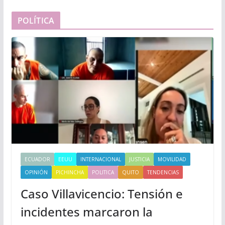
POLÍTICA
ECUADOR
EEUU
INTERNACIONAL
JUSTICIA
MOVILIDAD
OPINIÓN
PICHINCHA
POLITICA
QUITO
TENDENCIAS
Caso Villavicencio: Tensión e
incidentes marcaron la