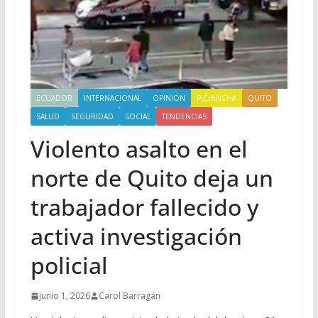
ECUADOR
INTERNACIONAL
OPINIÓN
PICHINCHA
QUITO
SALUD
SEGURIDAD
SOCIAL
TENDENCIAS
Violento asalto en el
norte de Quito deja un
trabajador fallecido y
activa investigación
policial
junio 1, 2026
Carol Barragán