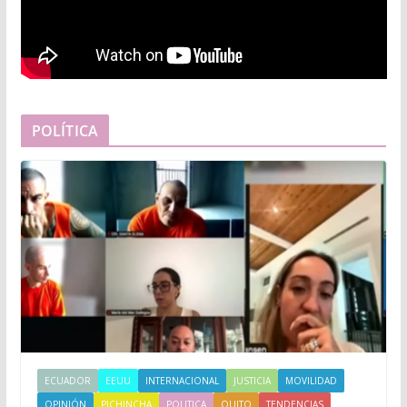
POLÍTICA
ECUADOR
EEUU
INTERNACIONAL
JUSTICIA
MOVILIDAD
OPINIÓN
PICHINCHA
POLITICA
QUITO
TENDENCIAS