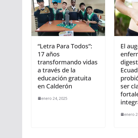
“Letra Para Todos”:
El aug
17 años
enfer
transformando vidas
digest
a través de la
Ecuad
educación gratuita
probi
en Calderón
ser cl
fortal
enero 24, 2025
integr
enero 2