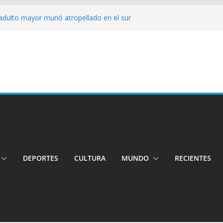
adulto mayor murió atropellado en el sur
ó su candidatura a la Alcaldía de Quito
 organizaciones
jeres impulsa oportunidades y destaca el
a Ubidia
tos irregulares fueron incinerados para
 hogares ecuatorianos
iento: Quito reúne a líderes y
DEPORTES
CULTURA
MUNDO
RECIENTES