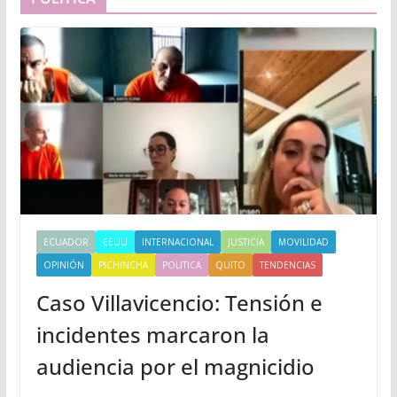
ECUADOR
EEUU
INTERNACIONAL
JUSTICIA
MOVILIDAD
OPINIÓN
PICHINCHA
POLITICA
QUITO
TENDENCIAS
Caso Villavicencio: Tensión e
incidentes marcaron la
audiencia por el magnicidio