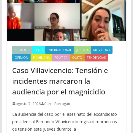
ECUADOR
EEUU
INTERNACIONAL
JUSTICIA
MOVILIDAD
OPINIÓN
PICHINCHA
POLITICA
QUITO
TENDENCIAS
Caso Villavicencio: Tensión e
incidentes marcaron la
audiencia por el magnicidio
agosto 7, 2026
Carol Barragán
La audiencia del caso por el asesinato del excandidato
presidencial Fernando Villavicencio registró momentos
de tensión este jueves durante la