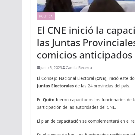
POLITICA
El CNE inició la capac
las Juntas Provinciale
comicios anticipados
junio 5, 2023
Camila Becerra
El Consejo Nacional Electoral (
CNE
), inició este 
Juntas Electorales
de las 24 provincias del país.
En
Quito
fueron capacitados los funcionarios de 
participación de las autoridades del CNE.
El plan de capacitación se complementará en el r
En el evento de hoy, los funcionarios recibieron 