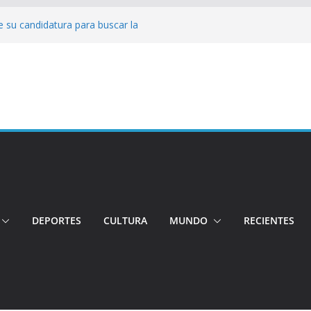
 su candidatura para buscar la
nductor por aplicación logró escapar de
e: Investigan crimen de un hombre en el
ia: Policía recuperó vehículos y
o centro de objetos robados
Tensión e incidentes marcaron la
nicidio
DEPORTES
CULTURA
MUNDO
RECIENTES