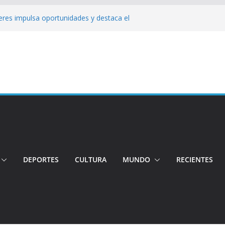
jeres impulsa oportunidades y destaca el
a Ubidia
Tensión e incidentes marcaron la
nicidio
 su candidatura para buscar la
ngo: Rehabilitación complica la movilidad
ó su candidatura a la Alcaldía de Quito
 organizaciones
DEPORTES
CULTURA
MUNDO
RECIENTES