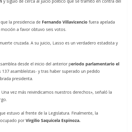
n
y siguió de cerca al juicio político que se tramitó en contra del
e que la presidencia de
Fernando Villavicencio
fuera apelada
a moción a favor obtuvo seis votos.
erte cruzada. A su juicio, Lasso es un verdadero estadista y
samblea desde el inicio del anterior p
eriodo parlamentario el
os 137 asambleístas- y tras haber superado un pedido
mbrada presidenta.
. Una vez más reivindicamos nuestros derechos», señaló la
rgo.
ue estuvo al frente de la Legislatura. Finalmente, la
e ocupado por
Virgilio Saquicela Espinoza.