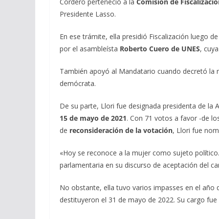
Cordero perteneció a la
Comisión de Fiscalizació
Presidente Lasso.
En ese trámite, ella presidió Fiscalización luego d
por el asambleísta
Roberto Cuero de UNES
, cuy
También apoyó al Mandatario cuando decretó la mu
demócrata.
De su parte, Llori fue designada presidenta de la A
15 de mayo de 2021
. Con 71 votos a favor -de l
de
reconsideración de la votación
, Llori fue no
«Hoy se reconoce a la mujer como sujeto político
parlamentaria en su discurso de aceptación del ca
No obstante, ella tuvo varios impasses en el año q
destituyeron el 31 de mayo de 2022. Su cargo fu