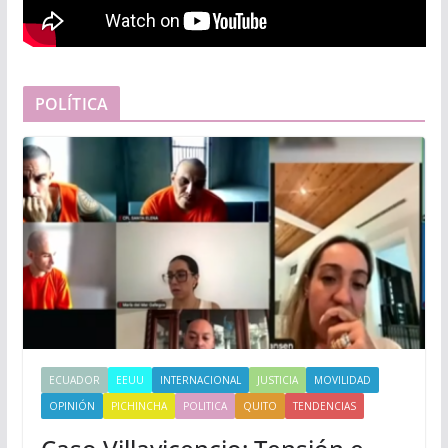
POLÍTICA
ECUADOR
EEUU
INTERNACIONAL
JUSTICIA
MOVILIDAD
OPINIÓN
PICHINCHA
POLITICA
QUITO
TENDENCIAS