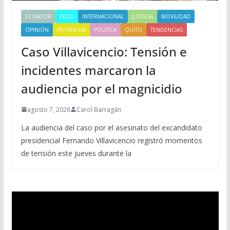
ECUADOR
EEUU
INTERNACIONAL
JUSTICIA
MOVILIDAD
OPINIÓN
PICHINCHA
POLITICA
QUITO
TENDENCIAS
Caso Villavicencio: Tensión e
incidentes marcaron la
audiencia por el magnicidio
agosto 7, 2026
Carol Barragán
La audiencia del caso por el asesinato del excandidato
presidencial Fernando Villavicencio registró momentos
de tensión este jueves durante la