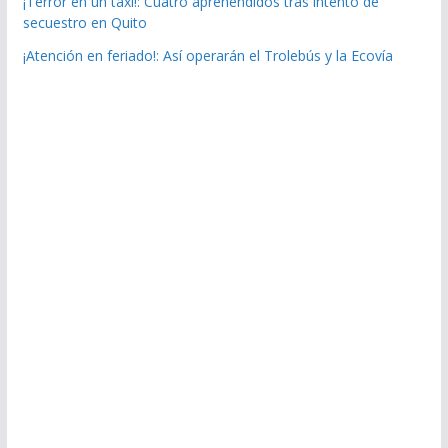
¡Terror en un taxi!: Cuatro aprehendidos tras intento de
secuestro en Quito
¡Atención en feriado!: Así operarán el Trolebús y la Ecovía