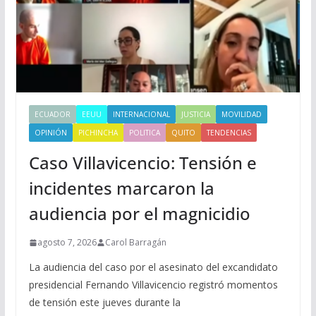
ECUADOR
EEUU
INTERNACIONAL
JUSTICIA
MOVILIDAD
OPINIÓN
PICHINCHA
POLITICA
QUITO
TENDENCIAS
Caso Villavicencio: Tensión e
incidentes marcaron la
audiencia por el magnicidio
agosto 7, 2026
Carol Barragán
La audiencia del caso por el asesinato del excandidato
presidencial Fernando Villavicencio registró momentos
de tensión este jueves durante la