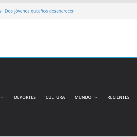
s!: Dos jóvenes quiteños desaparecen
Cuatro aprehendidos tras intento de
 Así operarán el Trolebús y la Ecovía
color!: Pichincha presenta la quinta edición
onal del Globo
!: Hospital de Calderón desmiente
ios
DEPORTES
CULTURA
MUNDO
RECIENTES