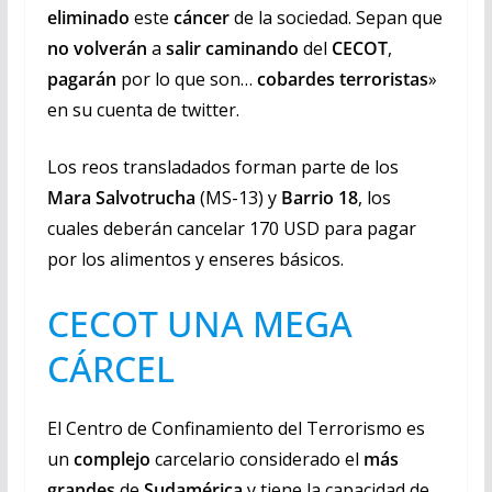
eliminado
este
cáncer
de la sociedad. Sepan que
no volverán
a
salir caminando
del
CECOT
,
pagarán
por lo que son…
cobardes
terroristas
»
en su cuenta de twitter.
Los reos transladados forman parte de los
Mara Salvotrucha
(MS-13) y
Barrio 18
, los
cuales deberán cancelar 170 USD para pagar
por los alimentos y enseres básicos.
CECOT UNA MEGA
CÁRCEL
El Centro de Confinamiento del Terrorismo es
un
complejo
carcelario considerado el
más
grandes
de
Sudamérica
y tiene la capacidad de