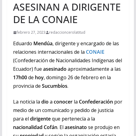
ASESINAN A DIRIGENTE
DE LA CONAIE
febrero 27, 2023
redaccioncerolatitud
Eduardo
Mendúa
, dirigente y encargado de las
relaciones internacionales de la
CONAIE
(Confederación de Nacionalidades Indígenas del
Ecuador) fue
asesinado
aproximadamente a las
17h00
de
hoy
, domingo 26 de febrero en la
provincia de
Sucumbíos
.
La noticia la
dio
a
conocer
la
Confederación
por
medio de un comunicado y pedido de justicia
para el
dirigente
que pertenecía a la
nacionalidad Cofán
. El
asesinato
se produjo en
su
propiedad
y según la organización estaría