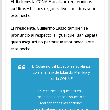
El día lunes la CONAIE analizará en términos
jurídicos y hechos organizativos políticos sobre
este hecho.
El
Presidente
, Guillermo Lasso también se
pronunció
al respecto, al igual que
Juan Zapata
,
quien
aseguró
no permitir la impunidad, ante
este hecho.
El Gobierno del Ecuador se solidariza
con la familia de Eduardo Mendúa y
con la CONAIE.
Este crimen no quedará en la
impunidad. Hemos dispuesto se
realicen todas las acciones
investigativas para encontrar a los